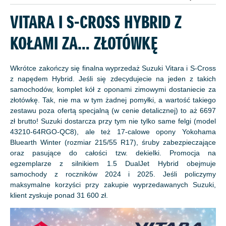
VITARA I S-CROSS HYBRID Z
KOŁAMI ZA… ZŁOTÓWKĘ
Wkrótce zakończy się finalna wyprzedaż Suzuki Vitara i S-Cross
z napędem Hybrid. Jeśli się zdecydujecie na jeden z takich
samochodów, komplet kół z oponami zimowymi dostaniecie za
złotówkę. Tak, nie ma w tym żadnej pomyłki, a wartość takiego
zestawu poza ofertą specjalną (w cenie detalicznej) to aż 6697
zł brutto! Suzuki dostarcza przy tym nie tylko same felgi (model
43210-64RGO-QC8), ale też 17-calowe opony Yokohama
Bluearth Winter (rozmiar 215/55 R17), śruby zabezpieczające
oraz pasujące do całości tzw. dekielki. Promocja na
egzemplarze z silnikiem 1.5 DualJet Hybrid obejmuje
samochody z roczników 2024 i 2025. Jeśli policzymy
maksymalne korzyści przy zakupie wyprzedawanych Suzuki,
klient zyskuje ponad 31 600 zł.