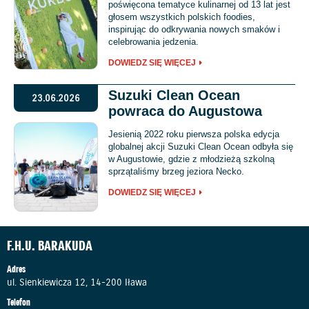
poświęcona tematyce kulinarnej od 13 lat jest
głosem wszystkich polskich foodies,
inspirując do odkrywania nowych smaków i
celebrowania jedzenia.
DOWIEDZ SIĘ WIĘCEJ
Suzuki Clean Ocean
23.06.2026
powraca do Augustowa
Jesienią 2022 roku pierwsza polska edycja
globalnej akcji Suzuki Clean Ocean odbyła się
w Augustowie, gdzie z młodzieżą szkolną
sprzątaliśmy brzeg jeziora Necko.
DOWIEDZ SIĘ WIĘCEJ
F.H.U. BARAKUDA
Adres
ul. Sienkiewicza 12, 14-200 Iława
Telefon