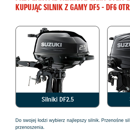
KUPUJĄC SILNIK Z GAMY DF5 - DF6 OT
Silniki DF2.5
Do swojej łodzi wybierz najlepszy silnik. Przenośne 
przenoszenia.