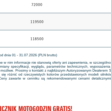
72000
119500
118500
 od dnia 01 - 31.07.2026 (PLN brutto)
e w nim informacje nie stanowią oferty ani zapewnienia, w szczególnoś
miany specyfikacji, wyglądu, parametrów technicznych, wyposażenia 
o możliwe. Prosimy o kontakt z najbliższym Autoryzowanym Dealerem 
ą się różnić od rzeczywistych kolorów przedstawionych modeli silni
Ceny zawarte w cenniku są rekomendowanymi cenami detalicznymi. W
LICZNIK MOTOGODZIN GRATIS!