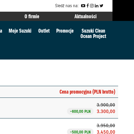
Śledź nas na:
O firmie
Aktualności
ia
Moje Suzuki
Outlet
Promocje
Suzuki Clean
Ocean Project
Cena promocyjna (PLN brutto)
3.900,00
3.300,00
-600,00 PLN
3.950,00
3.450,00
-500,00 PLN