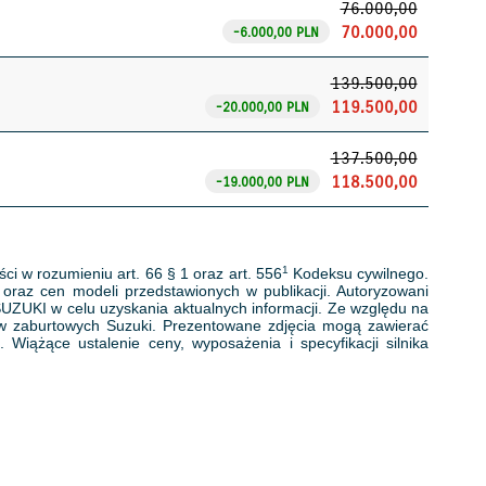
76.000,00
70.000,00
-6.000,00 PLN
139.500,00
119.500,00
-20.000,00 PLN
137.500,00
118.500,00
-19.000,00 PLN
1
ci w rozumieniu art. 66 § 1 oraz art. 556
Kodeksu cywilnego.
oraz cen modeli przedstawionych w publikacji. Autoryzowani
SUZUKI w celu uzyskania aktualnych informacji. Ze względu na
ków zaburtowych Suzuki. Prezentowane zdjęcia mogą zawierać
iążące ustalenie ceny, wyposażenia i specyfikacji silnika