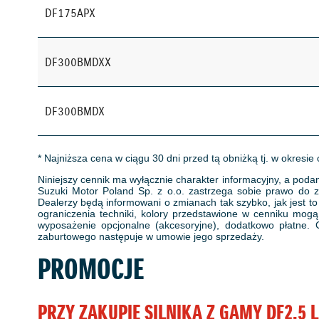
DF175APX
DF300BMDXX
DF300BMDX
* Najniższa cena w ciągu 30 dni przed tą obniżką tj. w okresie
Niniejszy cennik ma wyłącznie charakter informacyjny, a podan
Suzuki Motor Poland Sp. z o.o. zastrzega sobie prawo do z
Dealerzy będą informowani o zmianach tak szybko, jak jest t
ograniczenia techniki, kolory przedstawione w cenniku mog
wyposażenie opcjonalne (akcesoryjne), dodatkowo płatne. 
zaburtowego następuje w umowie jego sprzedaży.
PROMOCJE
PRZY ZAKUPIE SILNIKA Z GAMY DF2.5 