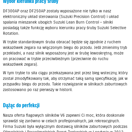
Wybór kierunku pracy śruby
DF300AP oraz DF250AP zostały wyposażone nie tylko w nasz
elektroniczny układ sterowania (Suzuki Precision Control) i układ
spalania mieszanek ubogich Suzuki Lean Burn Control – silniki
posiadają także funkcję wyboru kierunku pracy śruby Suzuki Selective
Rotation.
W trybie standardowym śruba obracać będzie się zgodnie z ruchem
wskazówek zegara na włączonym biegu do przodu. Jeśli zmienimy tryb
przekładni, a nasz silnik wyposażony jest w śrubę lewoskrętną, może
on pracować w trybie przeciwbieżnym (przeciwnie do ruchu
wskazówek zegara).
W tym trybie to siła ciągu przekazywana jest przez bieg wsteczny, który
został zmodyfikowany tak, aby otrzymać taką samą specyfikację, jak w
przypadku biegu do przodu. Takie rozwiązanie w silnikach zaburtowych
zastosowano po raz pierwszy w historii.
Dążąc do perfekcji
Nasza oferta flagowych silników V6 zapewni Ci moc, która doskonale
sprawdzi się zarówno w celach profesjonalnych, jak rekreacyjnych.
Firma Suzuki była wyłącznym dostawcą silników zaburtowych podczas