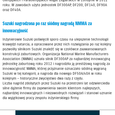
Olimpijskich i Paraolimpijskich Regat Żeglarskich w Londynie w 2012
roku. W zawodach użyto jednostek DF300AP, DF200, DF140, DF90A
oraz DF40A.
Suzuki nagrodzona po raz siódmy nagrodą NMMA za
innowacyjność
Inżynierowie Suzuki poświęcili sporo czasu na ulepszenie technologii
krawędzi natarcia, a opracowane przez nich rozwiązania po raz kolejny
pozwoliły silnikom Suzuki znaleźć się w czołówce zaawansowanych
konstrukcji zaburtowych. Organizacja National Marine Manufacturers
Association (NMMA) uznała silnik DF300AP za najbardziej innowacyjną
jednostkę zaburtową roku 2012 i nagrodziła ją prestiżową nagrodą za
innowacyjność NMMA, której przyznanie oznaczało siódmą wygraną
Suzuki w tej kategorii, a nagroda dla nowego DF50A/40A w roku
kolejnym – historyczne zwycięstwo dwa razy z rzędu.
Liczba nagród zdobytych przez Suzuki na przestrzeni lat odzwierciedla
silne dążenie firmy do zapewnienia swoim klientom najlepszych,
najbardziej innowacyjnych i niezawodnych rozwiązań i stanowi uznanie
dla wyjątkowej pracy zespołu inżynierskiego firmy.