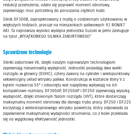
redukcji przełożenia, udało się poprawić moment obrotowy,
zapewniając moc potrzebną do poruszania ciężkich łodzi.
Silnik DF300B, zaprojektowany z myślą o codziennym użytkowaniu w
większych łodziach, pracuje na mieszankach paliwowych 91 RON/87
AKI. Ta najnowsza wysoko wydajna jednostka Suzuki w pełni zasługuje
na tytuł „WYJĄTKOWEGO SILNIKA ZABURTOWEGO”
Sprawdzone technologie
Silniki zaburtowe V6, dzięki naszym najnowszym technologiom
zapewniają niesamowitą wydajność. Jednostki posiadają dwa wałki
rozrządu w głowicy (DOHC), cztery zawory na cylinder i wielopunktowy
sekwencyjny układ wtrysku paliwa. Konstrukcja w kształcie litery V z
kątem rozwarcia 55° i odsunięty wał napędowy wpływają na ich
kompaktowe rozmiary. DF300AP, DF250AP i DF250 zapewniają wysoką
wydajność, dzięki zmiennym fazom rozrządu (VVT), które dostarczają
maksymalny moment obrotowy dla danego trybu pracy. DF250 i DF225
korzystają z wielostopniowego wtrysku powietrza, który odpowiada za
zapewnienie maksymalnej wydajności strumienia, co z kolei przekłada
się na wyjątkową efektywność jednostki.