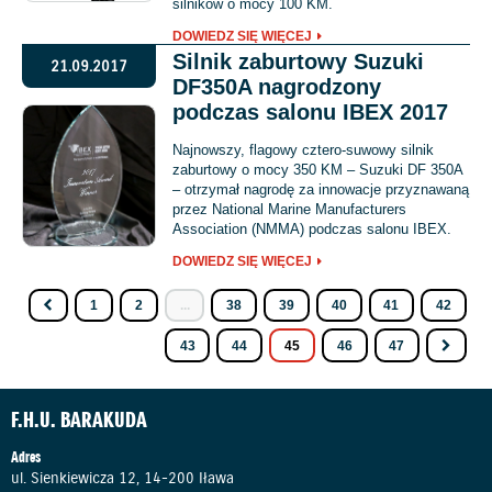
silników o mocy 100 KM.
DOWIEDZ SIĘ WIĘCEJ
Silnik zaburtowy Suzuki
21.09.2017
DF350A nagrodzony
podczas salonu IBEX 2017
Najnowszy, flagowy cztero-suwowy silnik
zaburtowy o mocy 350 KM – Suzuki DF 350A
– otrzymał nagrodę za innowacje przyznawaną
przez National Marine Manufacturers
Association (NMMA) podczas salonu IBEX.
DOWIEDZ SIĘ WIĘCEJ
1
2
...
38
39
40
41
42
43
44
45
46
47
F.H.U. BARAKUDA
Adres
ul. Sienkiewicza 12, 14-200 Iława