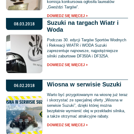
komisja konkursowa ogłosiła laureatów
„Gwoździ Targów”.
DOWIEDZ SIĘ WIĘCEJ
Suzuki na targach Wiatr i
08.03.2018
Woda
Podczas 30. edycji Targów Sportów Wodnych
i Rekreacji WIATR i WODA Suzuki
zaprezentuje najnowsze, najpotężniejsze
silniki zaburtowe DF350A i DF325A.
DOWIEDZ SIĘ WIĘCEJ
Wiosna w serwisie Suzuki
06.02.2018
Warto być przygotowanym na wiosnę już teraz
i skorzystać ze specjalnej oferty „Wiosna w
serwisie Suzuki”, dzięki której można
bezpłatnie wymienić olej w przekładni silnika,
a także otrzymać atrakcyjne rabaty.
DOWIEDZ SIĘ WIĘCEJ