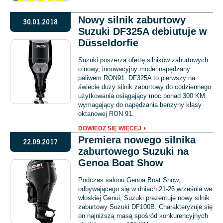
Nowy silnik zaburtowy
30.01.2018
Suzuki DF325A debiutuje w
Düsseldorfie
Suzuki poszerza ofertę silników zaburtowych
o nowy, innowacyjny model napędzany
paliwem RON91. DF325A to pierwszy na
świecie duży silnik zaburtowy do codziennego
użytkowania osiągający moc ponad 300 KM,
wymagający do napędzania benzyny klasy
oktanowej RON 91.
DOWIEDZ SIĘ WIĘCEJ
Premiera nowego silnika
22.09.2017
zaburtowego Suzuki na
Genoa Boat Show
Podczas salonu Genoa Boat Show,
odbywającego się w dniach 21-26 września we
włoskiej Genui, Suzuki prezentuje nowy silnik
zaburtowy Suzuki DF100B. Charakteryzuje się
on najniższą masą spośród konkurencyjnych